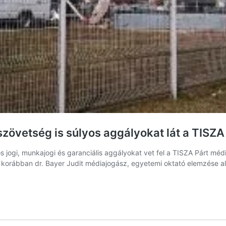
zövetség is súlyos aggályokat lát a TIS
 jogi, munkajogi és garanciális aggályokat vet fel a TISZA Párt méd
en korábban dr. Bayer Judit médiajogász, egyetemi oktató elemzése a