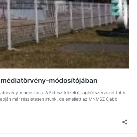
ZA médiatörvény-módosítójában
iatörvény-módosítása. A Fidesz-közeli újságírói szervezet több
lapján már részletesen írtunk, de emellett az MNMSZ újabb