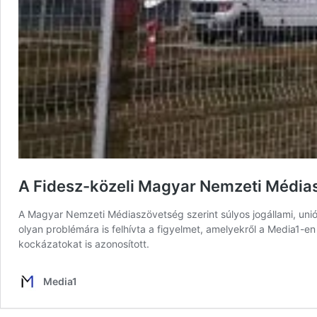
A Fidesz-közeli Magyar Nemzeti Médias
A Magyar Nemzeti Médiaszövetség szerint súlyos jogállami, uniós
olyan problémára is felhívta a figyelmet, amelyekről a Media1-
kockázatokat is azonosított.
Media1