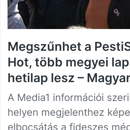
Megszűnhet a PestiSr
Hot, több megyei la
hetilap lesz – Magyar
A Media1 információi szer
helyen megjelenthez képes
elbocsátás a fideszes mé