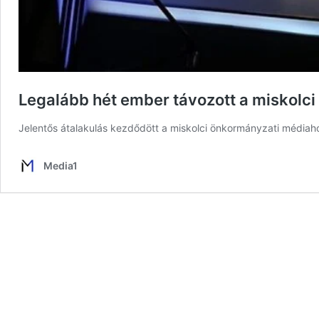
Legalább hét ember távozott a miskolc
Jelentős átalakulás kezdődött a miskolci önkormányzati médiah
Media1