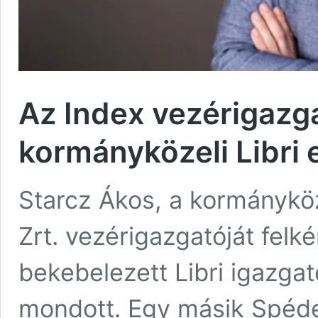
Az Index vezérigazga
kormányközeli Libri
Starcz Ákos, a kormánykö
Zrt. vezérigazgatóját felk
bekebelezett Libri igazga
mondott. Egy másik Spéder