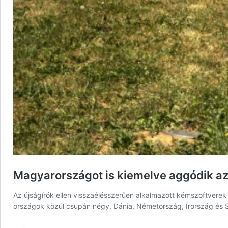
Magyarországot is kiemelve aggódik az
Az újságírók ellen visszaélésszerűen alkalmazott kémszoftverek
országok közül csupán négy, Dánia, Németország, Írország és 