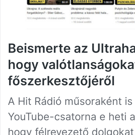
Beismerte az UItrah
hogy valótlanságokat
főszerkesztőjéről
A Hit Rádió műsoraként is
YouTube-csatorna e heti 
hogy félrevezető dolgokat 